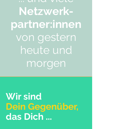
Netzwerk-
partner:innen
von gestern
heute und
morgen
Wir sind
Dein Gegenüber,
das Dich ...