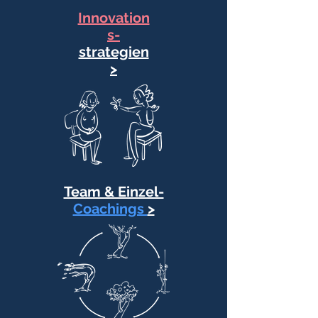
Innovation
s-
strategien
>
Team & Einzel-
Coachings
>