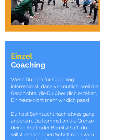
Einzel
Coaching
Wenn Du dich für Coaching
interessierst, dann vermutlich, weil die
Geschichte, die Du über dich erzählst,
Dir heute nicht mehr wirklich passt:
Du hast Sehnsucht nach etwas ganz
anderem, Du kommst an die Grenze
deiner Kraft oder Bereitschaft, du
willst endlich einen Schritt nach vorn