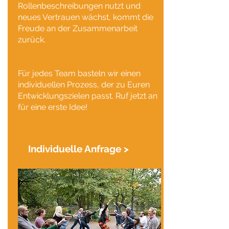
Rollenbeschreibungen nutzt und
neues Vertrauen wächst, kommt die
Freude an der Zusammenarbeit
zurück.
Für jedes Team basteln wir einen
individuellen Prozess, der zu Euren
Entwicklungszielen passt. Ruf jetzt an
für eine erste Idee!
Individuelle Anfrage >